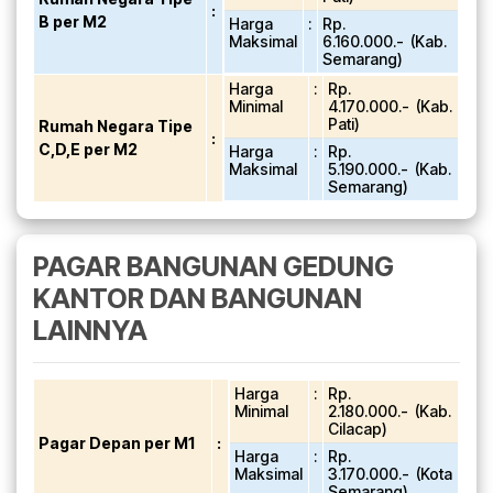
:
B per M2
Harga
:
Rp.
Maksimal
6.160.000.- (Kab.
Semarang)
Harga
:
Rp.
Minimal
4.170.000.- (Kab.
Pati)
Rumah Negara Tipe
:
C,D,E per M2
Harga
:
Rp.
Maksimal
5.190.000.- (Kab.
Semarang)
PAGAR BANGUNAN GEDUNG
KANTOR DAN BANGUNAN
LAINNYA
Harga
:
Rp.
Minimal
2.180.000.- (Kab.
Cilacap)
Pagar Depan per M1
:
Harga
:
Rp.
Maksimal
3.170.000.- (Kota
Semarang)