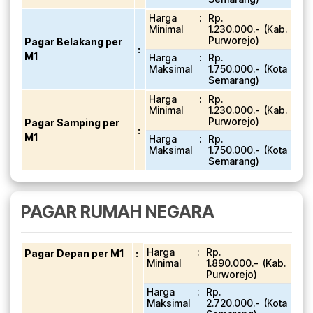
Harga
:
Rp.
Minimal
1.230.000.- (Kab.
Purworejo)
Pagar Belakang per
:
M1
Harga
:
Rp.
Maksimal
1.750.000.- (Kota
Semarang)
Harga
:
Rp.
Minimal
1.230.000.- (Kab.
Purworejo)
Pagar Samping per
:
M1
Harga
:
Rp.
Maksimal
1.750.000.- (Kota
Semarang)
PAGAR RUMAH NEGARA
Harga
:
Rp.
Pagar Depan per M1
:
Minimal
1.890.000.- (Kab.
Purworejo)
Harga
:
Rp.
Maksimal
2.720.000.- (Kota